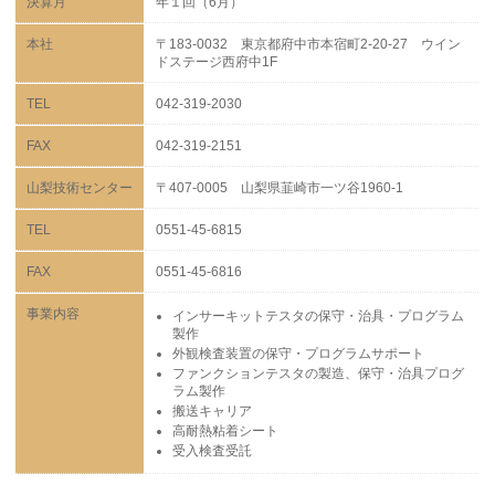
決算月
年１回（6月）
本社
〒183-0032 東京都府中市本宿町2-20-27 ウイン
ドステージ西府中1F
TEL
042-319-2030
FAX
042-319-2151
山梨技術センター
〒407-0005 山梨県韮崎市一ツ谷1960-1
TEL
0551-45-6815
FAX
0551-45-6816
事業内容
インサーキットテスタの保守・治具・プログラム
製作
外観検査装置の保守・プログラムサポート
ファンクションテスタの製造、保守・治具プログ
ラム製作
搬送キャリア
高耐熱粘着シート
受入検査受託