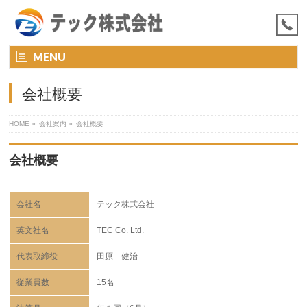
MENU
会社概要
HOME
»
会社案内
»
会社概要
会社概要
会社名
テック株式会社
英文社名
TEC Co. Ltd.
代表取締役
田原 健治
従業員数
15名